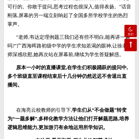
可行的。你敢于提问,思考过程也很深入,值得表扬。”话音
刚落,屏幕的另一端立刻响起了全国多所学校学生的热烈
掌声。
关灯
“老师,韦达定理例题三我们还有些不明白,能再讲一遍
吗?”广西海晖路初级中学的学生求知若渴的眼神,让徐老
师深感欣慰,她再次站在屏幕前,继续为学生答疑解惑。
原本一小时的直播课堂,在学生们积极踊跃的提问中,
多个班级直至课程结束后十几分钟仍然迟迟不舍退出直
播间。
在海亮云校教师的引导下,
学生们从
“
不会做题
”
转变
为
“
一题多解
”
,多样化教学方法让他们打开解题思路,培养
逻辑思维能力,更加游刃有余地运用所学知识。