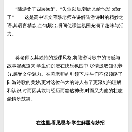
“陆游叠了四层buff”、“失业以后,朝廷又给他发 offer
了” ——这是高中语文蒋陟老师在讲解陆游诗时的精妙之
语,其语言精炼,金句频出,瞬间使课堂氛围充满了趣味与活
力。
蒋老师以其独特的授课风格,将陆游诗歌中的情感与
故事娓娓道来,学生们沉浸在快乐氛围中,尽情汲取知识养
分,感受文学魅力。在蒋老师的引领下,学生们不仅领略了
陆游诗歌的美妙,更对这位伟大的诗人有了更深刻的理解
和认识,时而因其坎坷经历而黯然神伤,时而又为他的壮志
豪情所鼓舞。
在这里,看见思考:学生解题有妙招