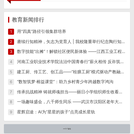
教育新闻排行
用“四真”路径引领集群培养
1
赓续行知精神，矢志为党育人 | 我校隆重举行纪念陶行知先生逝世八十周年活动
2
数字技能“出摊”！解锁社区便民新体验 ——江西工业工程职业技术学院信息工程学院“星火筑梦”实践团 一站式便民志愿服务
3
河南工业职业技术学院法治中国青春行“薪火相传 反诈筑防”实践团开展反诈宣传教育系列活动
4
建工厨、传工艺、创工品——“桂膳工厨”模式驱动产教融合创新实践
5
“数智筑梦·榕益课堂”：助力乡村青少年跨越数字鸿沟
6
传承抗战精神 铸就师魂担当——丽日小学组织师生收看纪念中国人民抗日战争暨世界反法西斯战争胜利80周年阅兵仪式
7
一场趣味盛会，八千师生同乐 ——武汉市汉阳区老年大学隆重举办第15届趣味运动会
8
星辉启途：AI为“星星的孩子”点亮成长星轨
9