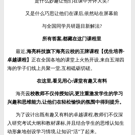
是什么妙趣让他们在课中开怀大笑?
又是什么巧思让他们在课后,依然站在屏幕前
与全国同学共研题目新解法?
所有答案,都藏在这门课程里
最近,
海亮科技旗下海亮云校的王牌课程【优生培养
·
卓越课程】
正在全国各地的课堂上火热开设,来自五湖四
海的学子们线上共聚一堂,互相砥砺切磋。
在这里,看见用心:课堂有趣又有料
海亮
云校教师不仅传授知识,更注重激发学生的学习
兴趣和思维能力,让他们在轻松愉快的氛围中得到提升。
为了设计出既有趣又有料的卓越课程,教师们不仅深
入研究考试大纲和教材课标,并且结合学生的思维认知生
动形象地创设学习情境,让知识“活”了起来。