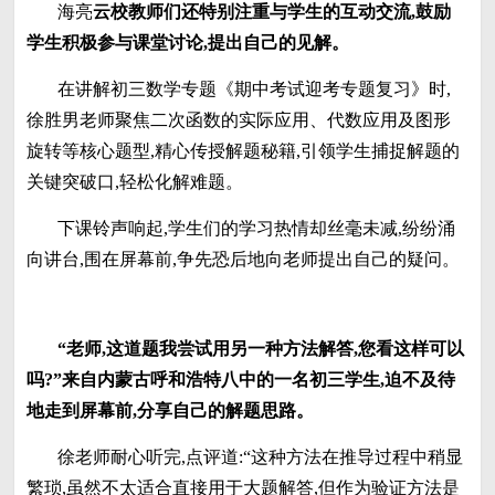
海亮
云校教师们还特别注重与学生的互动交流,鼓励
学生积极参与课堂讨论,提出自己的见解。
在讲解初三数学专题《期中考试迎考专题复习》时,
徐胜男老师聚焦二次函数的实际应用、代数应用及图形
旋转等核心题型,精心传授解题秘籍,引领学生捕捉解题的
关键突破口,轻松化解难题。
下课铃声响起,学生们的学习热情却丝毫未减,纷纷涌
向讲台,围在屏幕前,争先恐后地向老师提出自己的疑问。
“
老师,这道题我尝试用另一种方法解答,您看这样可以
吗?
”
来自内蒙古呼和浩特八中的一名初三学生,迫不及待
地走到屏幕前,分享自己的解题思路。
徐老师耐心听完,点评道:“这种方法在推导过程中稍显
繁琐,虽然不太适合直接用于大题解答,但作为验证方法是