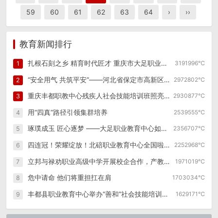
59
60
61
62
63
64
›
››
教育新闻排行
扎根石刻之乡 精育时代匠才 重庆市大足职业教育中心创新发展纪实
3191996℃
1
“安全用气 共筑平安”——河北省保定市高新区幼儿园燃气泄漏逃生演练
2972802℃
2
重庆丰都职教中心残疾人社会技能培训班照亮特殊群体职业之路
2930877℃
3
用“四真”路径引领集群培养
2539555℃
4
琢璞成玉 匠心逐梦 ——大足职业教育中心如何走好职教改革发展之路
2356707℃
5
四连冠！荣耀绽放！北碚职业教育中心全国啦啦操锦标赛再创辉煌！
2252968℃
6
立邦与禄劝职业高级中学开展校企合作，产教融合赋能涂装行业技能人才孵化
1971019℃
7
危中请命 他们将重担扛在肩
1703034℃
8
丰都县职业教育中心举办“善和”社会技能培训第四期学员开班仪式
1629171℃
9