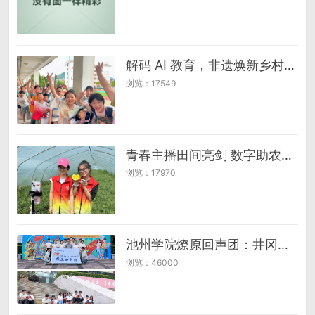
解码 AI 教育，非遗焕新乡村——陕科大“希望田野联盟”黄官镇青春答卷
浏览：17549
青春主播田间亮剑 数字助农谱写新篇
浏览：17970
池州学院燎原回声团：井冈熔铸信仰 青春谱曲回声——燎原回声团圆满完成2025年“井冈情·中国梦”暑期社会实践专项活动
浏览：46000