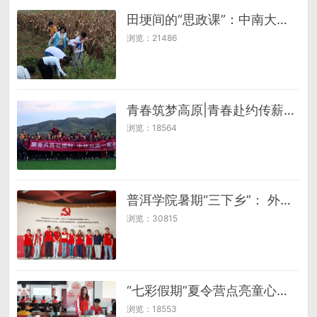
田埂间的“思政课”：中南大学商学院椒林薪火·筑梦引航团与孩童共谱“丰收曲”
浏览：21486
青春筑梦高原|青春赴约传薪火，支教深耕育新苗
浏览：18564
普洱学院暑期“三下乡”： 外国语学院“党团陪伴，助力双减”团队 多语言课堂绽放民族花 三下乡团队点亮童心梦想
浏览：30815
“七彩假期”夏令营点亮童心志愿服务赋能社区教育 ——三明学院小红帽志愿服务队为群二社区青少年打造多彩成长之旅
浏览：18553