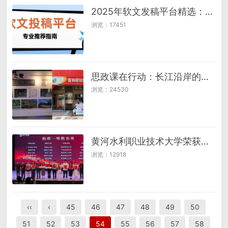
2025年软文发稿平台精选：按品牌预算与发展阶段适配指南
浏览：17451
思政课在行动：长江沿岸的青春足迹与爱国传承
浏览：24530
黄河水利职业技术大学荣获全国大学生电子商务实战赛一等奖
浏览：12918
‹‹
‹
45
46
47
48
49
50
51
52
53
54
55
56
57
58