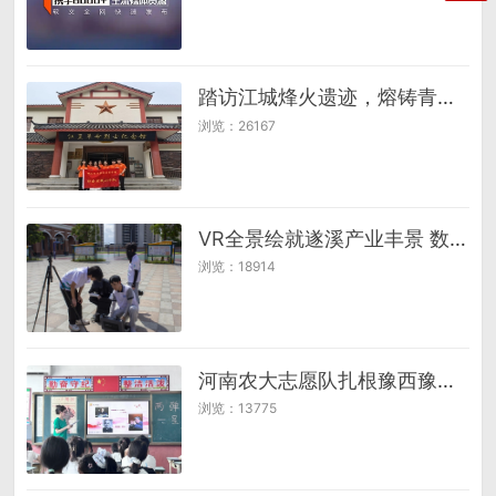
踏访江城烽火遗迹，熔铸青春使命之魂
浏览：26167
VR全景绘就遂溪产业丰景 数字图鉴开启“百千万工程”云上展销新篇
浏览：18914
河南农大志愿队扎根豫西豫东三地21天特色课程呵护儿童成长
浏览：13775