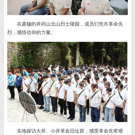
在肃穆的井冈山北山烈士陵园，成员们凭吊革命先
烈，感悟信仰的力量。
实地探访大井、小井革命旧址群，感受革命先辈艰