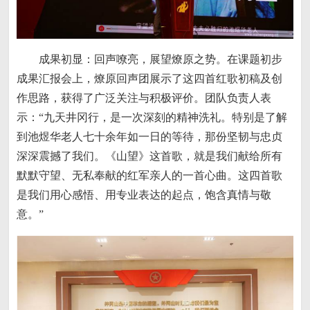
成果初显：回声嘹亮，展望燎原之势。在课题初步
成果汇报会上，燎原回声团展示了这四首红歌初稿及创
作思路，获得了广泛关注与积极评价。团队负责人表
示：“九天井冈行，是一次深刻的精神洗礼。特别是了解
到池煜华老人七十余年如一日的等待，那份坚韧与忠贞
深深震撼了我们。《山望》这首歌，就是我们献给所有
默默守望、无私奉献的红军亲人的一首心曲。这四首歌
是我们用心感悟、用专业表达的起点，饱含真情与敬
意。”