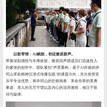
以歌寄情：AI
赋能，初绽燎原新声。
带着深刻感悟与丰厚收获，燎原回声团成员们迅速投入
到紧张的创作中。团队紧扣“声景重构：基于AI作曲的井
冈山革命精神沉浸式传播实践”的课题方向，充分发挥音
乐学专业优势，将井冈山的壮丽画卷、革命先辈的英勇
事迹、亲人的无尽守望以及内心的澎湃激情，倾注于歌
词与旋律。