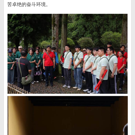
苦卓绝的奋斗环境。