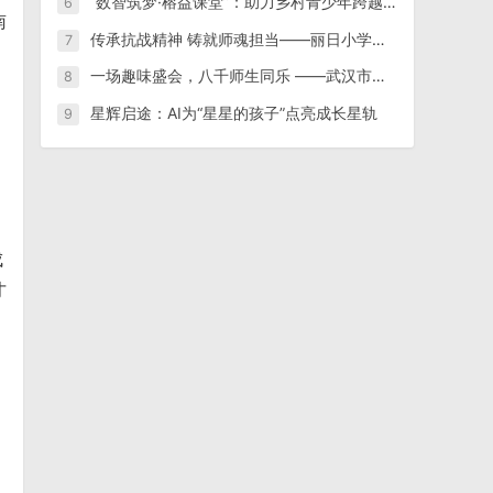
“数智筑梦·榕益课堂”：助力乡村青少年跨越数字鸿沟
6
南
传承抗战精神 铸就师魂担当——丽日小学组织师生收看纪念中国人民抗日战争暨世界反法西斯战争胜利80周年阅兵仪式
7
一场趣味盛会，八千师生同乐 ——武汉市汉阳区老年大学隆重举办第15届趣味运动会
8
星辉启途：AI为“星星的孩子”点亮成长星轨
9
成
才