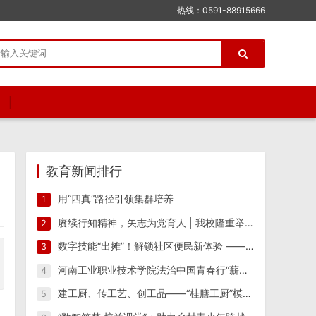
热线：0591-88915666
教育新闻排行
用“四真”路径引领集群培养
1
赓续行知精神，矢志为党育人 | 我校隆重举行纪念陶行知先生逝世八十周年活动
2
数字技能“出摊”！解锁社区便民新体验 ——江西工业工程职业技术学院信息工程学院“星火筑梦”实践团 一站式便民志愿服务
3
河南工业职业技术学院法治中国青春行“薪火相传 反诈筑防”实践团开展反诈宣传教育系列活动
4
建工厨、传工艺、创工品——“桂膳工厨”模式驱动产教融合创新实践
5