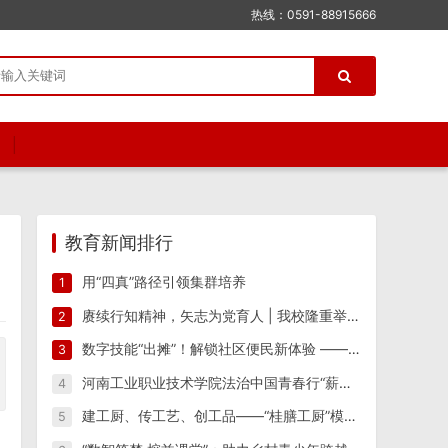
热线：0591-88915666
教育新闻排行
用“四真”路径引领集群培养
1
赓续行知精神，矢志为党育人 | 我校隆重举行纪念陶行知先生逝世八十周年活动
2
数字技能“出摊”！解锁社区便民新体验 ——江西工业工程职业技术学院信息工程学院“星火筑梦”实践团 一站式便民志愿服务
3
河南工业职业技术学院法治中国青春行“薪火相传 反诈筑防”实践团开展反诈宣传教育系列活动
4
建工厨、传工艺、创工品——“桂膳工厨”模式驱动产教融合创新实践
5