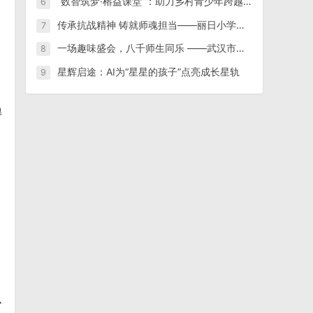
“数智筑梦·榕益课堂”：助力乡村青少年跨越数字鸿沟
6
传承抗战精神 铸就师魂担当——丽日小学组织师生收看纪念中国人民抗日战争暨世界反法西斯战争胜利80周年阅兵仪式
7
一场趣味盛会，八千师生同乐 ——武汉市汉阳区老年大学隆重举办第15届趣味运动会
8
星辉启途：AI为“星星的孩子”点亮成长星轨
9
得
以