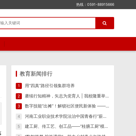
热线：0591-88915666
教育新闻排行
用“四真”路径引领集群培养
1
赓续行知精神，矢志为党育人 | 我校隆重举行纪念陶行知先生逝世八十周年活动
2
数字技能“出摊”！解锁社区便民新体验 ——江西工业工程职业技术学院信息工程学院“星火筑梦”实践团 一站式便民志愿服务
3
河南工业职业技术学院法治中国青春行“薪火相传 反诈筑防”实践团开展反诈宣传教育系列活动
4
建工厨、传工艺、创工品——“桂膳工厨”模式驱动产教融合创新实践
5
幕