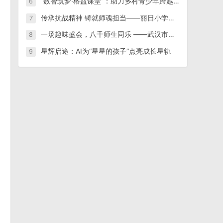
“数智筑梦·榕益课堂”：助力乡村青少年跨越数字鸿沟
6
传承抗战精神 铸就师魂担当——丽日小学组织师生收看纪念中国人民抗日战争暨世界反法西斯战争胜利80周年阅兵仪式
7
一场趣味盛会，八千师生同乐 ——武汉市汉阳区老年大学隆重举办第15届趣味运动会
8
星辉启途：AI为“星星的孩子”点亮成长星轨
9