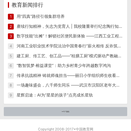
教育新闻排行
用“四真”路径引领集群培养
1
赓续行知精神，矢志为党育人 | 我校隆重举行纪念陶行知先生逝世八十周年活动
2
数字技能“出摊”！解锁社区便民新体验 ——江西工业工程职业技术学院信息工程学院“星火筑梦”实践团 一站式便民志愿服务
3
河南工业职业技术学院法治中国青春行“薪火相传 反诈筑防”实践团开展反诈宣传教育系列活动
4
建工厨、传工艺、创工品——“桂膳工厨”模式驱动产教融合创新实践
5
“数智筑梦·榕益课堂”：助力乡村青少年跨越数字鸿沟
6
传承抗战精神 铸就师魂担当——丽日小学组织师生收看纪念中国人民抗日战争暨世界反法西斯战争胜利80周年阅兵仪式
7
一场趣味盛会，八千师生同乐 ——武汉市汉阳区老年大学隆重举办第15届趣味运动会
8
星辉启途：AI为“星星的孩子”点亮成长星轨
9
Copyright 2008-2017•中国教育网