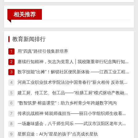
相关推荐
教育新闻排行
用“四真”路径引领集群培养
1
赓续行知精神，矢志为党育人 | 我校隆重举行纪念陶行知先生逝世八十周年活动
2
数字技能“出摊”！解锁社区便民新体验 ——江西工业工程职业技术学院信息工程学院“星火筑梦”实践团 一站式便民志愿服务
3
河南工业职业技术学院法治中国青春行“薪火相传 反诈筑防”实践团开展反诈宣传教育系列活动
4
建工厨、传工艺、创工品——“桂膳工厨”模式驱动产教融合创新实践
5
“数智筑梦·榕益课堂”：助力乡村青少年跨越数字鸿沟
6
传承抗战精神 铸就师魂担当——丽日小学组织师生收看纪念中国人民抗日战争暨世界反法西斯战争胜利80周年阅兵仪式
7
一场趣味盛会，八千师生同乐 ——武汉市汉阳区老年大学隆重举办第15届趣味运动会
8
星辉启途：AI为“星星的孩子”点亮成长星轨
9