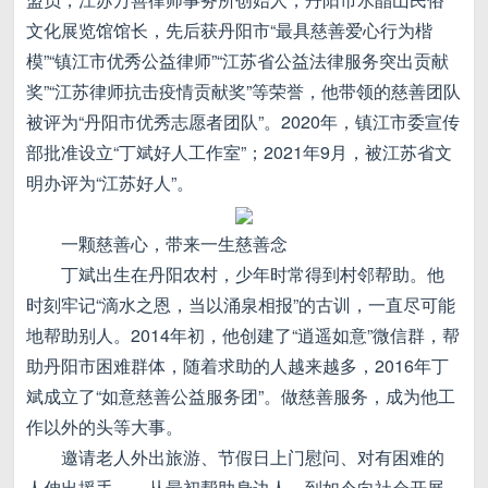
文化展览馆馆长，先后获丹阳市“最具慈善爱心行为楷
模”“镇江市优秀公益律师”“江苏省公益法律服务突出贡献
奖”“江苏律师抗击疫情贡献奖”等荣誉，他带领的慈善团队
被评为“丹阳市优秀志愿者团队”。2020年，镇江市委宣传
部批准设立“丁斌好人工作室”；2021年9月，被江苏省文
明办评为“江苏好人”。
一颗慈善心，带来一生慈善念
丁斌出生在丹阳农村，少年时常得到村邻帮助。他
时刻牢记“滴水之恩，当以涌泉相报”的古训，一直尽可能
地帮助别人。2014年初，他创建了“逍遥如意”微信群，帮
助丹阳市困难群体，随着求助的人越来越多，2016年丁
斌成立了“如意慈善公益服务团”。做慈善服务，成为他工
作以外的头等大事。
邀请老人外出旅游、节假日上门慰问、对有困难的
人伸出援手……从最初帮助身边人，到如今向社会开展