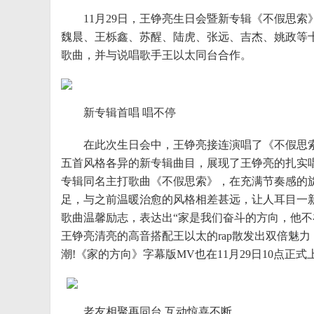
11月29日，王铮亮生日会暨新专辑《不假思索
魏晨、王栎鑫、苏醒、陆虎、张远、吉杰、姚政等
歌曲，并与说唱歌手王以太同台合作。
新专辑首唱 唱不停
在此次生日会中，王铮亮接连演唱了《不假思索
五首风格各异的新专辑曲目，展现了王铮亮的扎实
专辑同名主打歌曲《不假思索》，在充满节奏感的
足，与之前温暖治愈的风格相差甚远，让人耳目一
歌曲温馨励志，表达出“家是我们奋斗的方向，他不
王铮亮清亮的高音搭配王以太的rap散发出双倍魅力
潮!《家的方向》字幕版MV也在11月29日10点正式
老友相聚再同台 互动惊喜不断