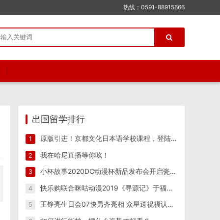
热线：0591-88915666
出国留学排行
原版引进！京都文化日本语学校课程，登陆腾讯课堂不出国门也能学日语
1
我在哈尼直播等你吆！
2
小杯故事2020DC动漫杯新品发布会开启瓷都跨界合作新纪元
3
快乐购联合咪咕动漫2019《寻源记》于福建漳州土楼完美收官
4
王铮亮生日会07快男齐亮相 众星送祝福认证好人缘
5