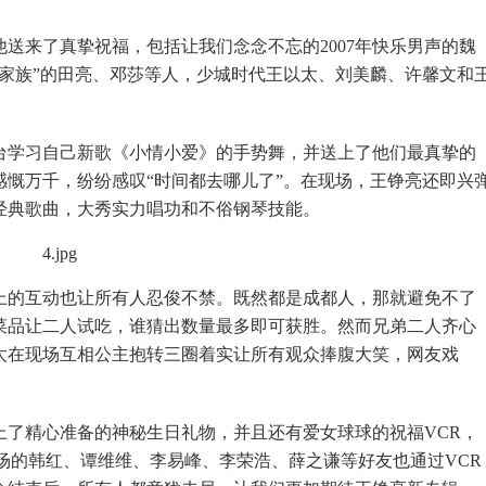
来了真挚祝福，包括让我们念念不忘的2007年快乐男声的魏
神秘家族”的田亮、邓莎等人，少城时代王以太、刘美麟、许馨文和
学习自己新歌《小情小爱》的手势舞，并送上了他们最真挚的
们感慨万千，纷纷感叹“时间都去哪儿了”。在现场，王铮亮还即兴
经典歌曲，大秀实力唱功和不俗钢琴技能。
的互动也让所有人忍俊不禁。既然都是成都人，那就避免不了
菜品让二人试吃，谁猜出数量最多即可获胜。然而兄弟二人齐心
太在现场互相公主抱转三圈着实让所有观众捧腹大笑，网友戏
精心准备的神秘生日礼物，并且还有爱女球球的祝福VCR，
现场的韩红、谭维维、李易峰、李荣浩、薛之谦等好友也通过VCR