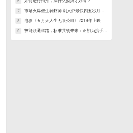
如何进行街拍，摆什么姿势才好看？
6
市场火爆催生剥虾师 剥只虾最快四五秒月薪可达万元
7
电影《五月天人生无限公司》2019年上映
8
技能联通丝路，标准共筑未来：正初为携手中越院校，打造“职教出海”合作新生态
9
。