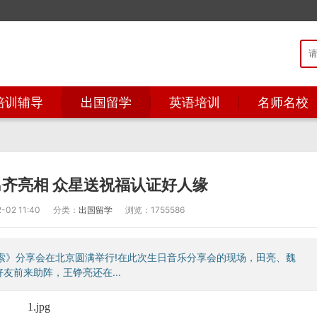
培训辅导
出国留学
英语培训
名师名校
男齐亮相 众星送祝福认证好人缘
02 11:40
分类：
出国留学
浏览：1755586
索》分享会在北京圆满举行!在此次生日音乐分享会的现场，田亮、魏
前来助阵，王铮亮还在...