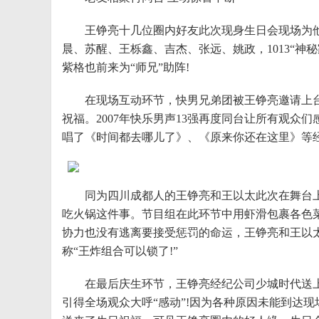
王铮亮十几位圈内好友此次现身生日会现场为他送
晨、苏醒、王栎鑫、吉杰、张远、姚政，1013“
紫格也前来为“师兄”助阵!
在现场互动环节，快男兄弟团被王铮亮邀请上台
祝福。2007年快乐男声13强再度同台让所有观众
唱了《时间都去哪儿了》、《原来你还在这里》等
同为四川成都人的王铮亮和王以太此次在舞台上
吃火锅这件事。节目组在此环节中用虾滑包裹各色
协力也没有逃离要接受惩罚的命运，王铮亮和王以
称“王炸组合可以锁了!”
在最后庆生环节，王铮亮经纪公司少城时代送上了
引得全场观众大呼“感动”!因为各种原因未能到达